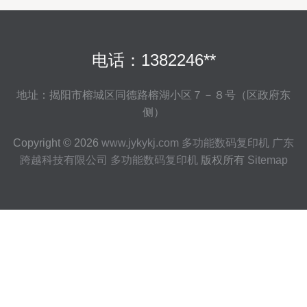
电话：1382246**
地址：揭阳市榕城区同德路榕湖小区７－８号（区政府东
侧）
Copyright © 2026
www.jykykj.com
多功能数码复印机
广东
跨越科技有限公司
多功能数码复印机
版权所有
Sitemap