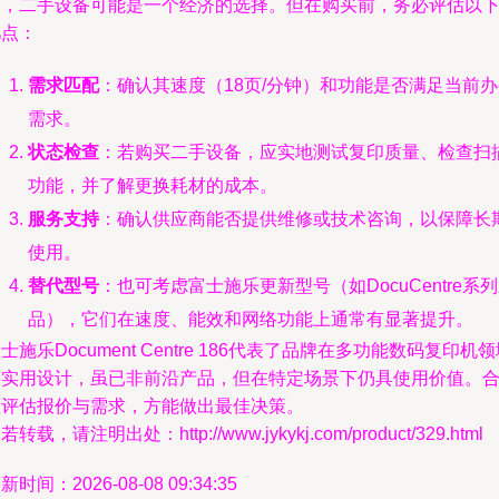
户，二手设备可能是一个经济的选择。但在购买前，务必评估以
几点：
需求匹配
：确认其速度（18页/分钟）和功能是否满足当前
需求。
状态检查
：若购买二手设备，应实地测试复印质量、检查扫
功能，并了解更换耗材的成本。
服务支持
：确认供应商能否提供维修或技术咨询，以保障长
使用。
替代型号
：也可考虑富士施乐更新型号（如DocuCentre系
品），它们在速度、能效和网络功能上通常有显著提升。
士施乐Document Centre 186代表了品牌在多功能数码复印机
的实用设计，虽已非前沿产品，但在特定场景下仍具使用价值。
理评估报价与需求，方能做出最佳决策。
若转载，请注明出处：http://www.jykykj.com/product/329.html
新时间：2026-08-08 09:34:35