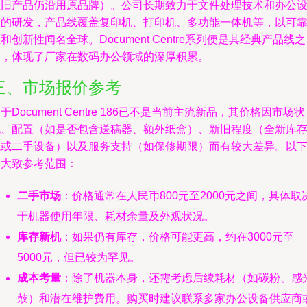
但旧产品仍沿用原品牌）。公司长期致力于文件处理技术和办公
备的研发，产品线覆盖复印机、打印机、多功能一体机等，以可
和创新性闻名全球。Document Centre系列便是其经典产品线之
一，体现了厂家在数码办公领域的深厚积累。
三、市场报价参考
于Document Centre 186已不是当前主流新品，其价格因市场状
况、配置（如是否包含送稿器、额外纸盒）、新旧程度（全新库
机或二手设备）以及服务支持（如保修期限）而有较大差异。以
为大致参考范围：
二手市场
：价格通常在人民币800元至2000元之间，具体取
于机器使用年限、耗材余量及外观状况。
库存新机
：如果仍有库存，价格可能更高，约在3000元至
5000元，但已较为罕见。
成本考量
：除了机器本身，还需考虑后续耗材（如碳粉、感
鼓）和潜在维护费用。购买时建议联系多家办公设备供应商